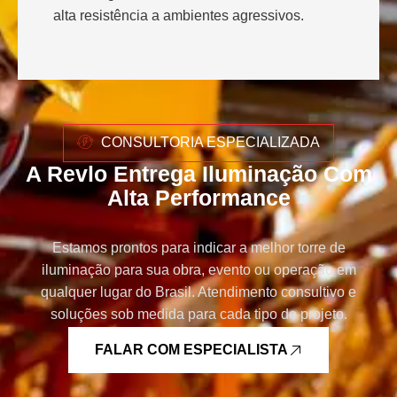
alta resistência a ambientes agressivos.
CONSULTORIA ESPECIALIZADA
A Revlo Entrega Iluminação Com
Alta Performance
Estamos prontos para indicar a melhor torre de
iluminação para sua obra, evento ou operação em
qualquer lugar do Brasil. Atendimento consultivo e
soluções sob medida para cada tipo de projeto.
FALAR COM ESPECIALISTA