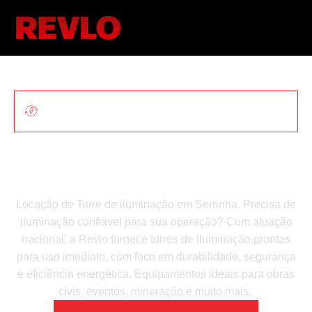
ILUMINAÇÃO MÓVEL PARA OBRAS E
EVENTOS
Locação De Torre De
Iluminação Em Serrinha
Locação de Torre de iluminação em Serrinha. Precisa de
iluminação confiável para sua operação? Com atuação
nacional, a Revlo fornece torres de iluminação prontas
para uso imediato, com foco em durabilidade, segurança
e eficiência energética. Equipamentos ideais para obras
civis, eventos, mineração e muito mais.