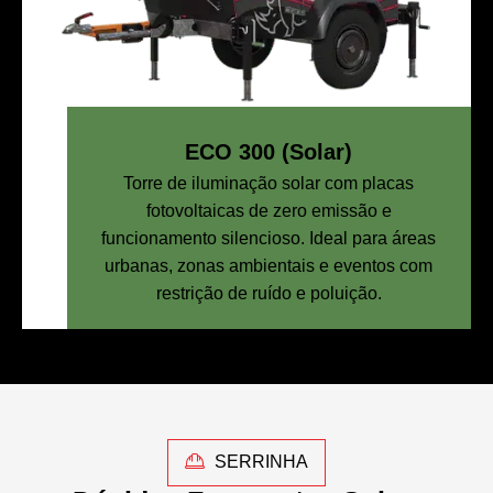
ECO 300 (Solar)
Torre de iluminação solar com placas
fotovoltaicas de zero emissão e
funcionamento silencioso. Ideal para áreas
urbanas, zonas ambientais e eventos com
restrição de ruído e poluição.
SERRINHA