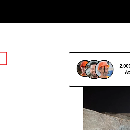
S
2.00
 Torre
At
ação Em
a