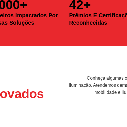
.000
+
42
+
eiros Impactados Por
Prêmios E Certificaç
sas Soluções
Reconhecidas
Conheça algumas op
iluminação. Atendemos deman
ovados
mobilidade e il