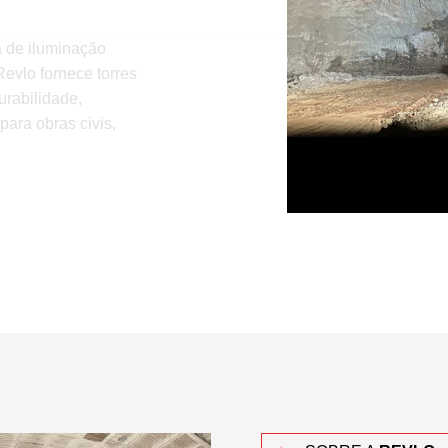
a de iluminação
evlo fornece torres
urabilidade,
para obras civis,