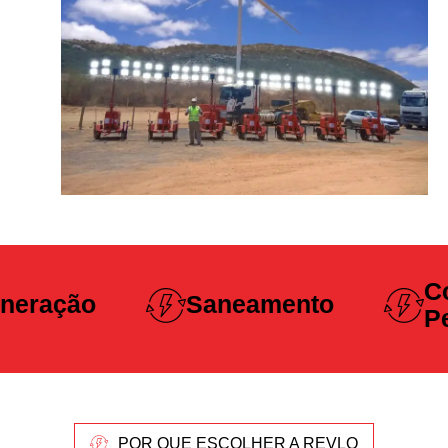
Construção
Saneamento
Pesada
POR QUE ESCOLHER A REVLO