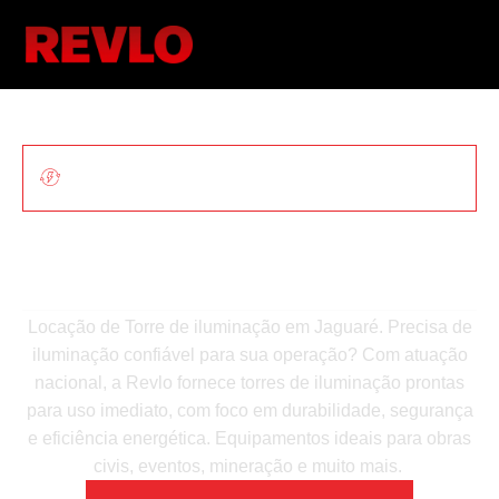
ILUMINAÇÃO MÓVEL PARA OBRAS E
EVENTOS
Locação De Torre De
Iluminação Em Jaguaré
Locação de Torre de iluminação em Jaguaré. Precisa de
iluminação confiável para sua operação? Com atuação
nacional, a Revlo fornece torres de iluminação prontas
para uso imediato, com foco em durabilidade, segurança
e eficiência energética. Equipamentos ideais para obras
civis, eventos, mineração e muito mais.