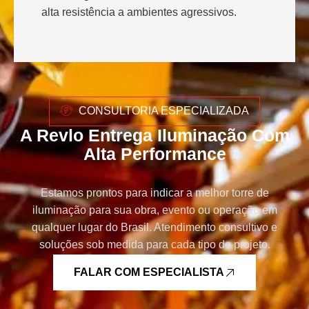
alta resistência a ambientes agressivos.
CONSULTORIA ESPECIALIZADA
A Revlo Entrega Iluminação Com
Alta Performance
Estamos prontos para indicar a melhor torre de
iluminação para sua obra, evento ou operação em
qualquer lugar do Brasil. Atendimento consultivo e
soluções sob medida para cada tipo de projeto.
FALAR COM ESPECIALISTA