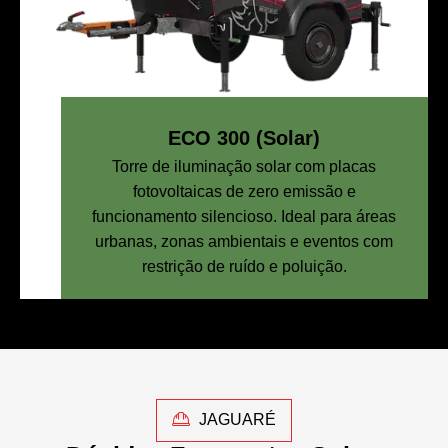
ECO 300 (Solar)
Torre de iluminação solar com placas
fotovoltaicas de zero emissão e
funcionamento silencioso. Ideal para áreas
urbanas, zonas ambientais e eventos com
restrição de ruído e poluição.
JAGUARÉ