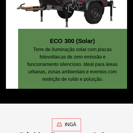
ECO 300 (Solar)
Torre de iluminação solar com placas
fotovoltaicas de zero emissão e
funcionamento silencioso. Ideal para áreas
urbanas, zonas ambientais e eventos com
restrição de ruído e poluição.
INGÁ