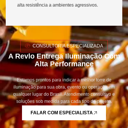
alta resistência a ambientes agressivos.
CONSULTORIA ESPECIALIZADA
A Revlo Entrega Iluminação Com
Alta Performance
Estamos prontos para indicar a melhor torre de
iluminação para sua obra, evento ou operação em
qualquer lugar do Brasil. Atendimento consultivo e
soluções sob medida para cada tipo de projeto.
FALAR COM ESPECIALISTA