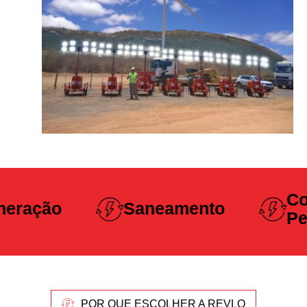
Construção
Saneamento
Pesada
POR QUE ESCOLHER A REVLO