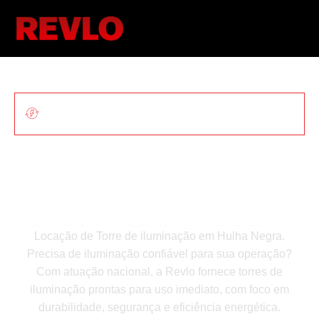
ILUMINAÇÃO MÓVEL PARA OBRAS E
EVENTOS
Locação De Torre De
Iluminação Em Hulha
Negra
Locação de Torre de iluminação em Hulha Negra.
Precisa de iluminação confiável para sua operação?
Com atuação nacional, a Revlo fornece torres de
iluminação prontas para uso imediato, com foco em
durabilidade, segurança e eficiência energética.