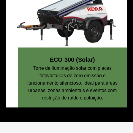
ECO 300 (Solar)
Torre de iluminação solar com placas
fotovoltaicas de zero emissão e
funcionamento silencioso. Ideal para áreas
urbanas, zonas ambientais e eventos com
restrição de ruído e poluição.