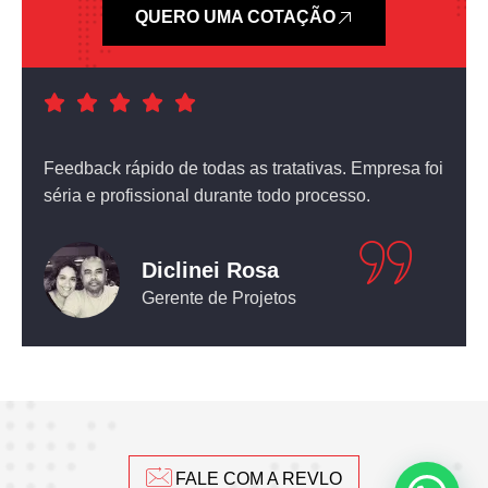
QUERO UMA COTAÇÃO
a foi
Atendimento nota dez! O equipamento que comprei
não deixou nada a desejar.
Leticia Pediconi
Engenheira Civil
FALE COM A REVLO