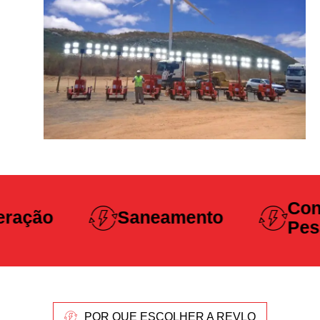
Construção
aneamento
Pesada
POR QUE ESCOLHER A REVLO