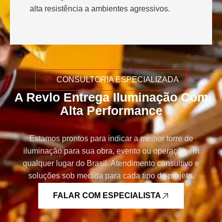
alta resistência a ambientes agressivos.
CONSULTORIA ESPECIALIZADA
A Revlo Entrega Iluminação Com
Alta Performance
Estamos prontos para indicar a melhor torre de
iluminação para sua obra, evento ou operação em
qualquer lugar do Brasil. Atendimento consultivo e
soluções sob medida para cada tipo de projeto.
FALAR COM ESPECIALISTA