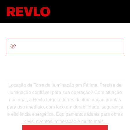
ILUMINAÇÃO MÓVEL PARA OBRAS E
EVENTOS
Locação De Torre De
Iluminação Em Fátima
Locação de Torre de iluminação em Fátima. Precisa de
iluminação confiável para sua operação? Com atuação
nacional, a Revlo fornece torres de iluminação prontas
para uso imediato, com foco em durabilidade, segurança
e eficiência energética. Equipamentos ideais para obras
civis, eventos, mineração e muito mais.