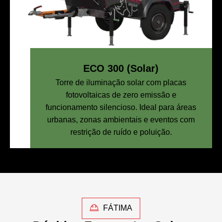
ECO 300 (Solar)
Torre de iluminação solar com placas
fotovoltaicas de zero emissão e
funcionamento silencioso. Ideal para áreas
urbanas, zonas ambientais e eventos com
restrição de ruído e poluição.
FÁTIMA