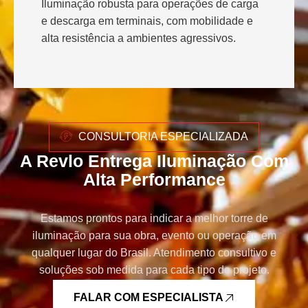
Iluminação robusta para operações de carga
e descarga em terminais, com mobilidade e
alta resistência a ambientes agressivos.
CONSULTORIA ESPECIALIZADA
A Revlo Entrega Iluminação Com
Alta Performance
Estamos prontos para indicar a melhor torre de
iluminação para sua obra, evento ou operação em
qualquer lugar do Brasil. Atendimento consultivo e
soluções sob medida para cada tipo de projeto.
FALAR COM ESPECIALISTA