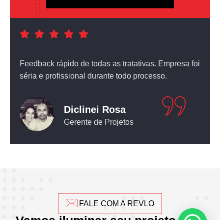
a foi
Atendimento nota dez! O equipamento que comprei
não deixou nada a desejar.
Leticia Pediconi
Engenheira Civil
FALE COM A REVLO