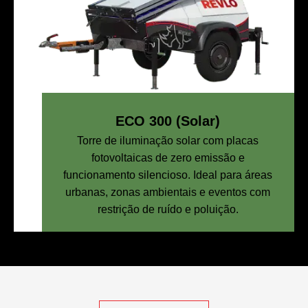
ECO 300 (Solar)
Torre de iluminação solar com placas
fotovoltaicas de zero emissão e
funcionamento silencioso. Ideal para áreas
urbanas, zonas ambientais e eventos com
restrição de ruído e poluição.