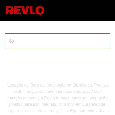
ILUMINAÇÃO MÓVEL PARA OBRAS E
EVENTOS
Locação De Torre De
Iluminação Em
Buriticupu
Locação de Torre de iluminação em Buriticupu. Precisa
de iluminação confiável para sua operação? Com
atuação nacional, a Revlo fornece torres de iluminação
prontas para uso imediato, com foco em durabilidade,
segurança e eficiência energética. Equipamentos ideais