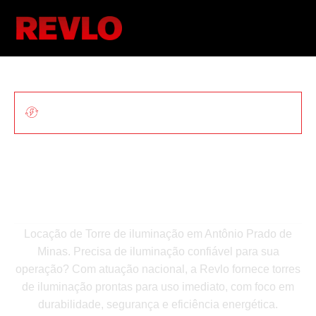
ILUMINAÇÃO MÓVEL PARA OBRAS E
EVENTOS
Locação De Torre De
Iluminação Em Antônio
Prado De Minas
Locação de Torre de iluminação em Antônio Prado de
Minas. Precisa de iluminação confiável para sua
operação? Com atuação nacional, a Revlo fornece torres
de iluminação prontas para uso imediato, com foco em
durabilidade, segurança e eficiência energética.