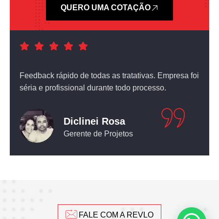
QUERO UMA COTAÇÃO
a foi
Atendimento nota dez! O equipamento que comprei
não deixou nada a desejar.
Leticia Pediconi
Engenheira Civil
FALE COM A REVLO