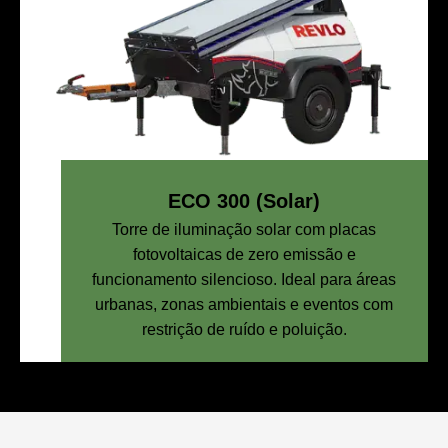
ECO 300 (Solar)
Torre de iluminação solar com placas
fotovoltaicas de zero emissão e
funcionamento silencioso. Ideal para áreas
urbanas, zonas ambientais e eventos com
restrição de ruído e poluição.